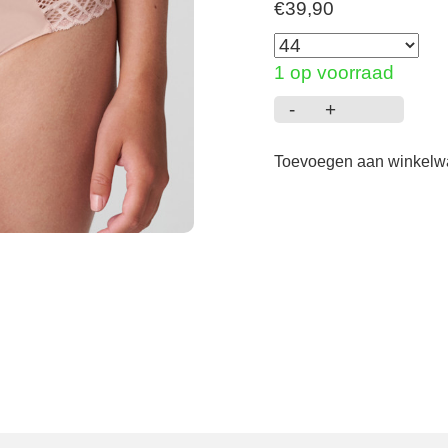
€
39,90
1 op voorraad
-
+
East
End
Toevoegen aan winkel
-
Taille
Slip
-
Powder
Rose
aantal