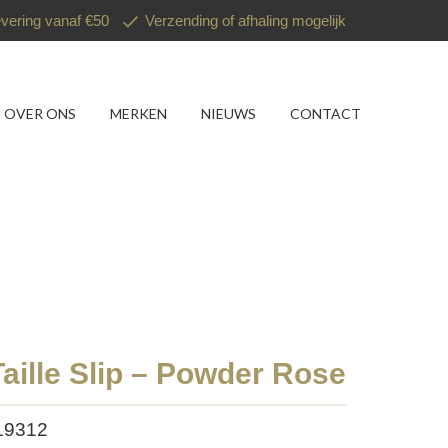
evering vanaf €50
Verzending of afhaling mogelijk
OVER ONS
MERKEN
NIEUWS
CONTACT
aille Slip – Powder Rose
19312