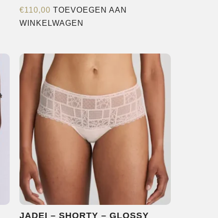
€
110,00
TOEVOEGEN AAN
WINKELWAGEN
e
agina
JADEI – SHORTY – GLOSSY