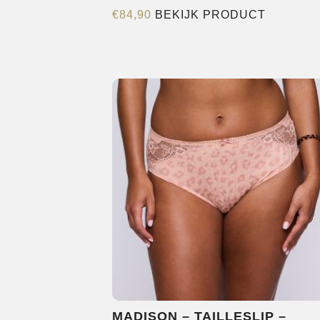
Dit
€
84,90
BEKIJK PRODUCT
product
heeft
meerder
variaties.
Deze
optie
kan
gekozen
worden
op
de
productp
MADISON – TAILLESLIP –