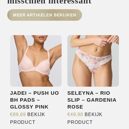
misschien interessant
HOME
MEER ARTIKELEN BEKIJKEN
SHOP
OVER ONS
MERKEN
NIEUWS
CONTACT
JADEI – PUSH UO
SELEYNA – RIO
BH PADS –
SLIP – GARDENIA
GLOSSY PINK
ROSE
€
89,69
BEKIJK
€
49,90
BEKIJK
Dit
Dit
PRODUCT
PRODUCT