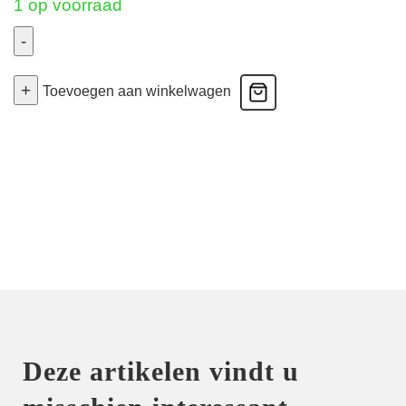
1 op voorraad
-
Dressing
+
Floral
Toevoegen aan winkelwagen
-
Zonder
Beugel
-
Ambre
Nacre
36
aantal
Deze artikelen vindt u