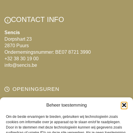
Deze
optie
CONTACT INFO
kan
gekozen
Sencis
Dorpshart 23
worden
2870 Puurs
op
Ondernemingsnummer: BE07 8721 3990
de
+32 38 30 19 00
productpagina
info@sencis.be
OPENINGSUREN
Maandag
Beheer toestemming
Gesloten
Dinsdag
10:00 - 18:00
Om de beste ervaringen te bieden, gebruiken wij technologieën zoals
Woensdag
10:00 - 18:00
cookies om informatie over je apparaat op te slaan en/of te raadplegen.
Door in te stemmen met deze technologieën kunnen wij gegevens zoals
Donderdag
10:00 - 18:00
surfgedrag of unieke ID's op deze site verwerken. Als je geen toestemming