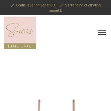
Gratis levering vanaf €50
Verzending of afhaling
mogelijk