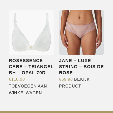
product
product
heeft
heeft
meerdere
meerdere
variaties.
variaties.
Deze
Deze
optie
optie
kan
kan
gekozen
gekozen
worden
worden
ROSESSENCE
JANE – LUXE
op
op
CARE – TRIANGEL
STRING – BOIS DE
de
de
BH – OPAL 70D
ROSE
productpagina
productpagina
€
110,00
€
69,90
BEKIJK
Dit
TOEVOEGEN AAN
PRODUCT
product
WINKELWAGEN
heeft
meerdere
variaties.