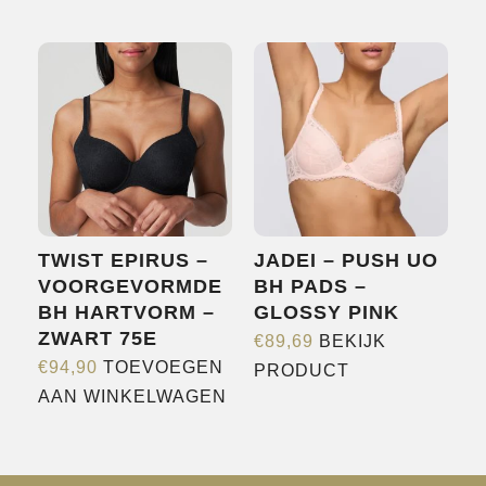
product
heeft
heeft
meerdere
meerdere
variaties.
variaties.
Deze
Deze
optie
optie
kan
kan
gekozen
gekozen
worden
worden
op
TWIST EPIRUS –
JADEI – PUSH UO
op
de
VOORGEVORMDE
BH PADS –
de
productpagina
BH HARTVORM –
GLOSSY PINK
productpagina
ZWART 75E
€
89,69
BEKIJK
Dit
€
94,90
TOEVOEGEN
PRODUCT
product
AAN WINKELWAGEN
heeft
meerdere
variaties.