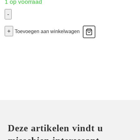
1 op voorraad
-
Dressing
+
Floral
Toevoegen aan winkelwagen
-
Armatuur
-
Ambre
Nacre
85D
aantal
Deze artikelen vindt u