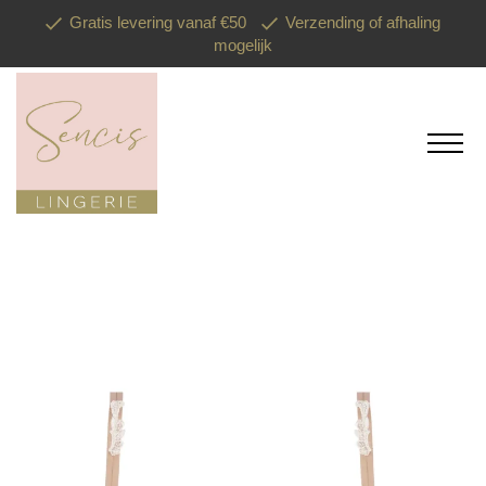
Gratis levering vanaf €50
Verzending of afhaling
mogelijk