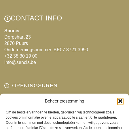
Deze
optie
CONTACT INFO
kan
gekozen
Sencis
Dorpshart 23
worden
2870 Puurs
op
Ondernemingsnummer: BE07 8721 3990
de
+32 38 30 19 00
productpagina
info@sencis.be
OPENINGSUREN
Maandag
Beheer toestemming
Gesloten
Dinsdag
10:00 - 18:00
Om de beste ervaringen te bieden, gebruiken wij technologieën zoals
Woensdag
10:00 - 18:00
cookies om informatie over je apparaat op te slaan en/of te raadplegen.
Door in te stemmen met deze technologieën kunnen wij gegevens zoals
Donderdag
10:00 - 18:00
surfgedrag of unieke ID's op deze site verwerken. Als je geen toestemming