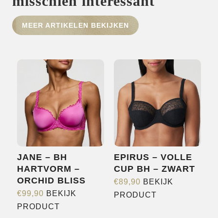
misschien interessant
HOME
MEER ARTIKELEN BEKIJKEN
SHOP
OVER ONS
MERKEN
NIEUWS
CONTACT
JANE – BH
EPIRUS – VOLLE
HARTVORM –
CUP BH – ZWART
ORCHID BLISS
€
89,90
BEKIJK
Dit
€
99,90
BEKIJK
PRODUCT
Dit
product
PRODUCT