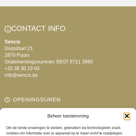
heeft
heeft
meerdere
meerdere
variaties.
variaties.
Deze
Deze
CONTACT INFO
optie
optie
kan
kan
Sencis
Dorpshart 23
gekozen
gekozen
2870 Puurs
worden
worden
Ondernemingsnummer: BE07 8721 3990
op
op
+32 38 30 19 00
de
de
info@sencis.be
productpagina
productpagina
OPENINGSUREN
Maandag
Beheer toestemming
Gesloten
Dinsdag
10:00 - 18:00
Om de beste ervaringen te bieden, gebruiken wij technologieën zoals
Woensdag
10:00 - 18:00
cookies om informatie over je apparaat op te slaan en/of te raadplegen.