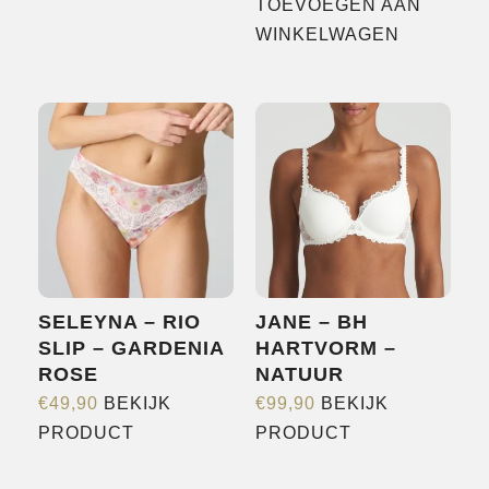
TOEVOEGEN AAN
WINKELWAGEN
SELEYNA – RIO
JANE – BH
SLIP – GARDENIA
HARTVORM –
ROSE
NATUUR
€
49,90
BEKIJK
€
99,90
BEKIJK
Dit
Dit
PRODUCT
PRODUCT
product
product