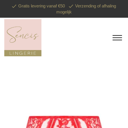
Gratis levering vanaf €50
Verzending of afhaling
mogelijk