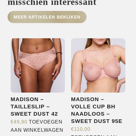
misschien interessant
HOME
MEER ARTIKELEN BEKIJKEN
SHOP
OVER ONS
MERKEN
NIEUWS
CONTACT
MADISON –
MADISON –
TAILLESLIP –
VOLLE CUP BH
SWEET DUST 42
NAADLOOS –
SWEET DUST 95E
€
49,90
TOEVOEGEN
€
110,00
AAN WINKELWAGEN