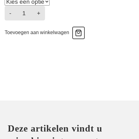
Desirs
-
+
De
Venise
Toevoegen aan winkelwagen
-
Hoge
Slip
-
grenat
venise
aantal
Deze artikelen vindt u