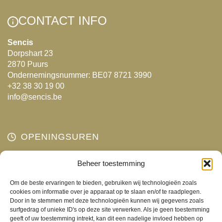
variaties.
Deze
Deze
optie
CONTACT INFO
optie
kan
kan
Sencis
gekozen
Dorpshart 23
gekozen
worden
2870 Puurs
worden
op
Ondernemingsnummer: BE07 8721 3990
op
de
+32 38 30 19 00
de
info@sencis.be
productpagina
productpagina
OPENINGSUREN
Maandag
Beheer toestemming
Gesloten
Dinsdag
10:00 - 18:00
Om de beste ervaringen te bieden, gebruiken wij technologieën zoals
Woensdag
10:00 - 18:00
cookies om informatie over je apparaat op te slaan en/of te raadplegen.
Door in te stemmen met deze technologieën kunnen wij gegevens zoals
Donderdag
10:00 - 18:00
surfgedrag of unieke ID's op deze site verwerken. Als je geen toestemming
Vrijdag
10:00 - 18:00
geeft of uw toestemming intrekt, kan dit een nadelige invloed hebben op