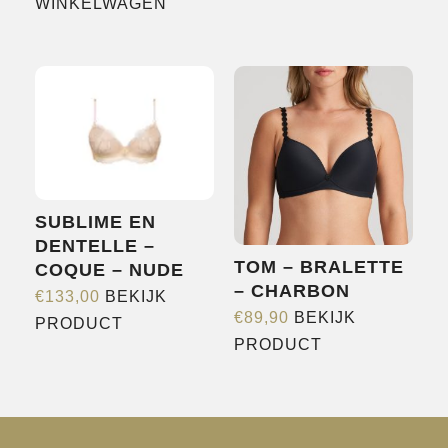
product
WINKELWAGEN
heeft
meerdere
variaties.
Deze
optie
kan
gekozen
worden
SUBLIME EN
op
DENTELLE –
TOM – BRALETTE
COQUE – NUDE
de
– CHARBON
productpagina
€
133,00
BEKIJK
€
89,90
BEKIJK
Dit
PRODUCT
Dit
PRODUCT
product
product
heeft
heeft
meerdere
meerdere
variaties.