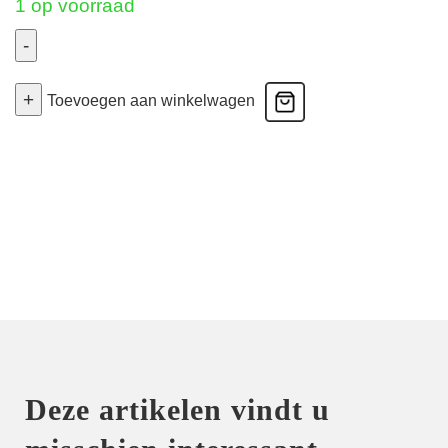
1 op voorraad
-
Deauville
+
-
Toevoegen aan winkelwagen
Volle
Cup
Bh
-
Natuur
80F
aantal
Deze artikelen vindt u