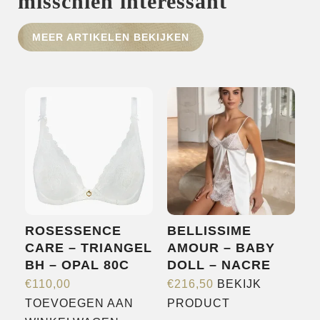
misschien interessant
HOME
MEER ARTIKELEN BEKIJKEN
SHOP
OVER ONS
MERKEN
NIEUWS
CONTACT
ROSESSENCE
BELLISSIME
CARE – TRIANGEL
AMOUR – BABY
BH – OPAL 80C
DOLL – NACRE
€
110,00
€
216,50
BEKIJK
Dit
TOEVOEGEN AAN
PRODUCT