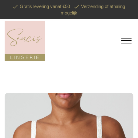
Gratis levering vanaf €50
Verzending of afhaling
mogelijk