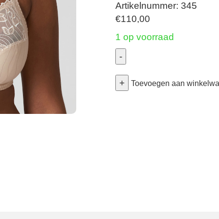
Artikelnummer: 345
€
110,00
1 op voorraad
-
Deauville
+
-
Toevoegen aan winkelw
Volle
Cup
Bh
-
Caff?
Latte
95E
aantal