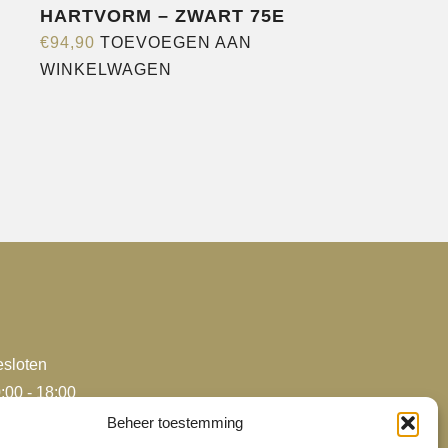
HARTVORM – ZWART 75E
€
94,90
TOEVOEGEN AAN
WINKELWAGEN
e
agina
sloten
:00 - 18:00
:00 - 18:00
Beheer toestemming