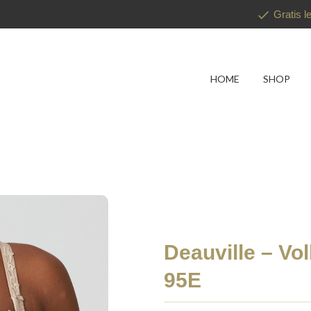
Gratis l
HOME
SHOP
Deauville – Vo
95E