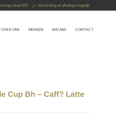
evering vanaf €50
Verzending of afhaling mogelijk
OVER ONS
MERKEN
NIEUWS
CONTACT
lle Cup Bh – Caff? Latte