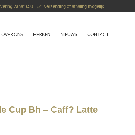
evering vanaf €50
Verzending of afhaling mogelijk
OVER ONS
MERKEN
NIEUWS
CONTACT
le Cup Bh – Caff? Latte