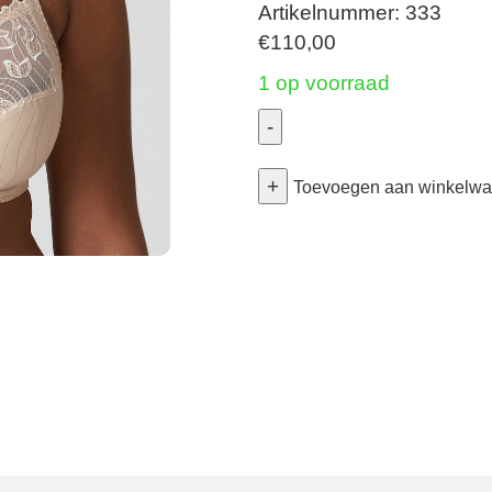
Artikelnummer: 333
€
110,00
1 op voorraad
-
Deauville
+
-
Toevoegen aan winkelw
Volle
Cup
Bh
-
Caff?
Latte
90C
aantal