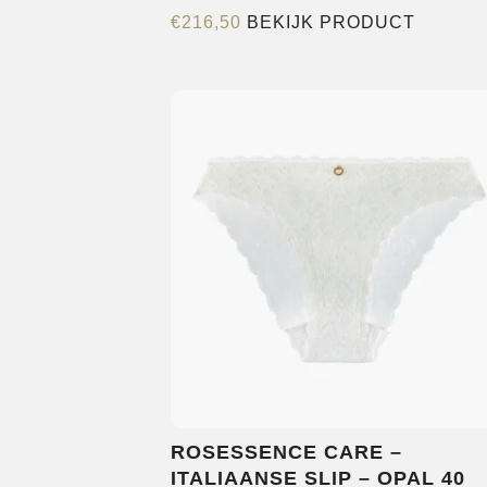
Dit
€
216,50
BEKIJK PRODUCT
product
heeft
meerde
variatie
Deze
optie
kan
gekoze
worden
op
de
product
ROSESSENCE CARE –
ITALIAANSE SLIP – OPAL 40