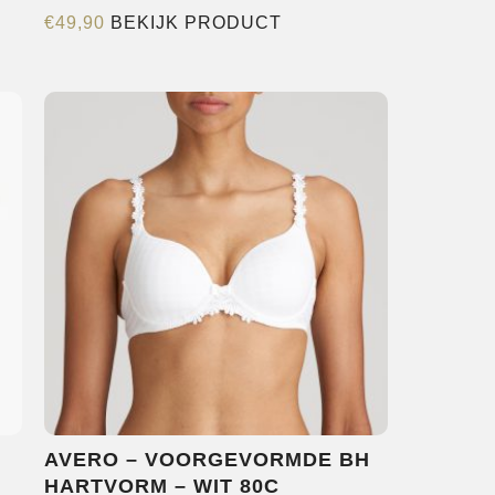
Dit
€
49,90
BEKIJK PRODUCT
product
heeft
re
meerdere
s.
variaties.
Deze
optie
kan
n
gekozen
worden
op
de
pagina
productpagina
AVERO – VOORGEVORMDE BH
HARTVORM – WIT 80C