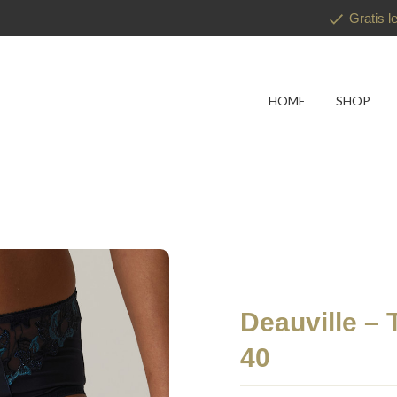
Gratis l
HOME
SHOP
Deauville – T
40