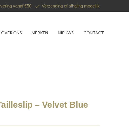
evering vanaf €50
Verzending of afhaling mogelijk
OVER ONS
MERKEN
NIEUWS
CONTACT
ailleslip – Velvet Blue