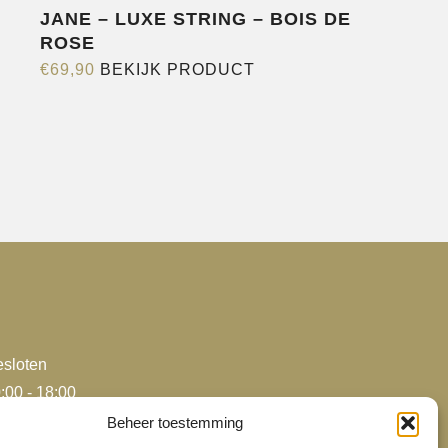
JANE – LUXE STRING – BOIS DE
ROSE
Dit
€
69,90
BEKIJK PRODUCT
product
heeft
e
meerdere
variaties.
Deze
optie
kan
gekozen
worden
op
de
sloten
agina
productpagina
:00 - 18:00
:00 - 18:00
Beheer toestemming