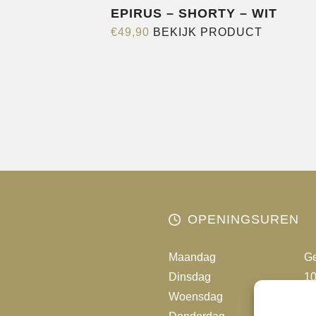
EPIRUS – SHORTY – WIT
Dit
€
49,90
BEKIJK PRODUCT
product
heeft
meerder
variaties.
Deze
optie
kan
gekozen
worden
OPENINGSUREN
op
de
Maandag
Ge
productp
Dinsdag
10
Woensdag
10