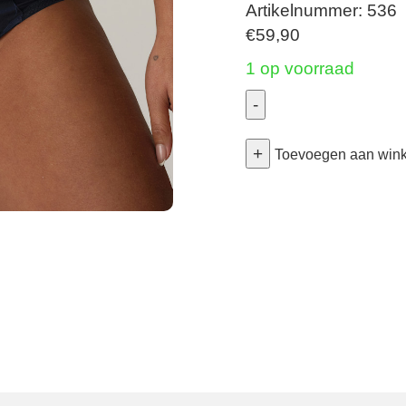
Artikelnummer: 536
€
59,90
1 op voorraad
-
Deauville
+
-
Toevoegen aan win
Tailleslip
-
Velvet
Blue
40
aantal