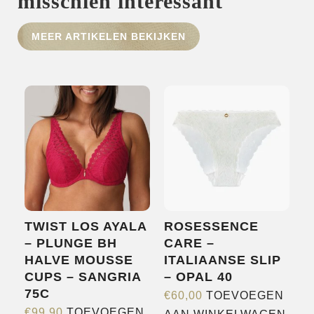
misschien interessant
MEER ARTIKELEN BEKIJKEN
HOME
SHOP
OVER ONS
MERKEN
NIEUWS
CONTACT
TWIST LOS AYALA
ROSESSENCE
– PLUNGE BH
CARE –
HALVE MOUSSE
ITALIAANSE SLIP
CUPS – SANGRIA
– OPAL 40
75C
€
60,00
TOEVOEGEN
€
99,90
TOEVOEGEN