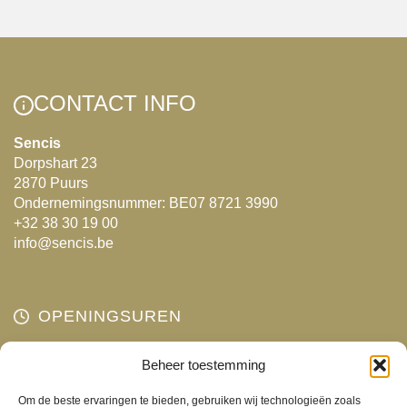
meerdere
variaties.
Deze
optie
CONTACT INFO
kan
gekozen
Sencis
Dorpshart 23
worden
2870 Puurs
op
Ondernemingsnummer: BE07 8721 3990
de
+32 38 30 19 00
productpagina
info@sencis.be
OPENINGSUREN
Maandag
Beheer toestemming
Gesloten
Dinsdag
10:00 - 18:00
Om de beste ervaringen te bieden, gebruiken wij technologieën zoals