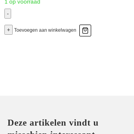
1 op voorraad
-
Danse
+
Des
Toevoegen aan winkelwagen
Sens
-
Push
Up
Bh
-
Irresistible
Red
85C
aantal
Deze artikelen vindt u