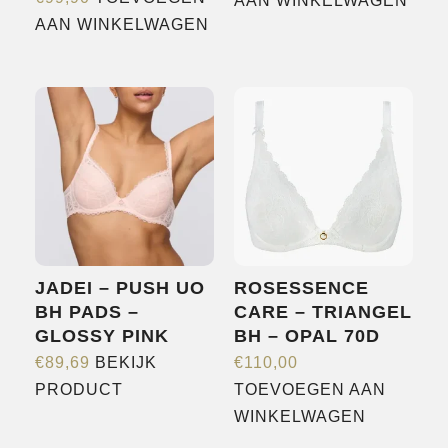
AAN WINKELWAGEN
AAN WINKELWAGEN
JADEI – PUSH UO
ROSESSENCE
BH PADS –
CARE – TRIANGEL
GLOSSY PINK
BH – OPAL 70D
€
89,69
BEKIJK
€
110,00
Dit
PRODUCT
TOEVOEGEN AAN
product
WINKELWAGEN
heeft