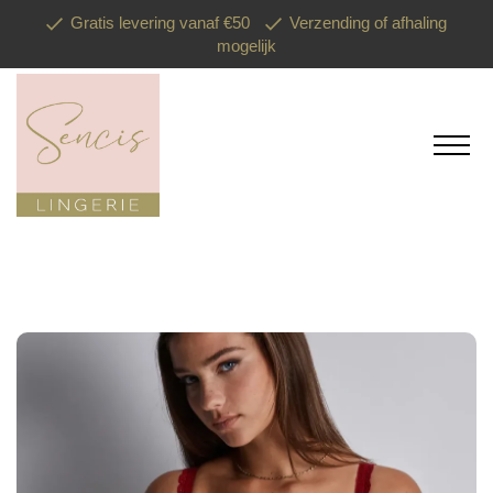
Gratis levering vanaf €50
Verzending of afhaling
mogelijk