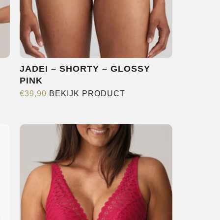
JADEI – SHORTY – GLOSSY
PINK
Dit
€
39,90
BEKIJK PRODUCT
product
heeft
e
meerdere
variaties.
Deze
optie
kan
gekozen
worden