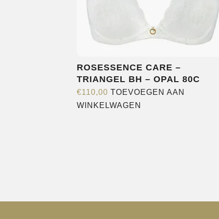
op
de
productp
ROSESSENCE CARE –
TRIANGEL BH – OPAL 80C
€
110,00
TOEVOEGEN AAN
WINKELWAGEN