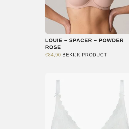
LOUIE – SPACER – POWDER
ROSE
Dit
€
84,90
BEKIJK PRODUCT
product
heeft
meerder
variaties.
Deze
optie
kan
gekozen
worden