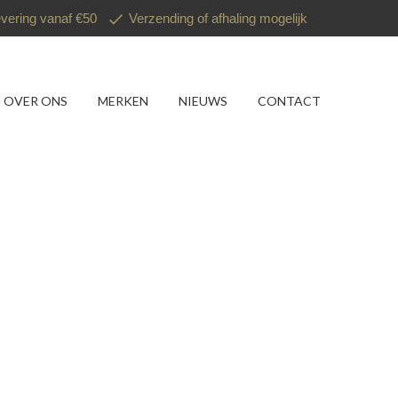
evering vanaf €50
Verzending of afhaling mogelijk
OVER ONS
MERKEN
NIEUWS
CONTACT