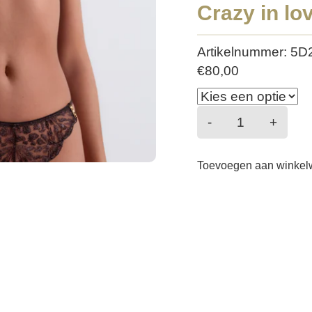
Crazy in lo
Artikelnummer: 5D
€
80,00
Crazy
-
+
in
love
Toevoegen aan winke
-
Tanga
-
Satin
Brown
aantal