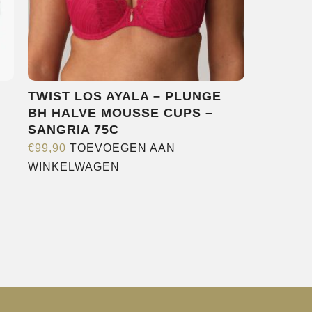
op
de
agina
productpagina
TWIST LOS AYALA – PLUNGE
BH HALVE MOUSSE CUPS –
SANGRIA 75C
€
99,90
TOEVOEGEN AAN
WINKELWAGEN