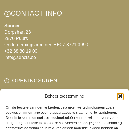
variaties.
variaties.
Deze
Deze
CONTACT INFO
optie
optie
kan
kan
Sencis
Dorpshart 23
gekozen
gekozen
2870 Puurs
worden
worden
Ondernemingsnummer: BE07 8721 3990
op
op
+32 38 30 19 00
de
de
info@sencis.be
productpagina
productpagina
OPENINGSUREN
Maandag
Beheer toestemming
Gesloten
Dinsdag
10:00 - 18:00
Om de beste ervaringen te bieden, gebruiken wij technologieën zoals
Woensdag
10:00 - 18:00
cookies om informatie over je apparaat op te slaan en/of te raadplegen.
Door in te stemmen met deze technologieën kunnen wij gegevens zoals
Donderdag
10:00 - 18:00
surfgedrag of unieke ID's op deze site verwerken. Als je geen toestemming
Vrijdag
10:00 - 18:00
geeft of uw toestemming intrekt, kan dit een nadelige invloed hebben op