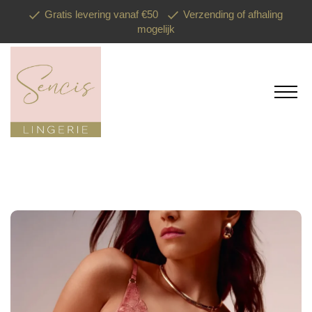
Gratis levering vanaf €50
Verzending of afhaling
mogelijk