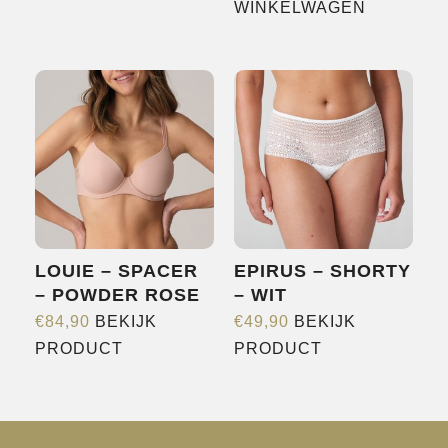
product
WINKELWAGEN
heeft
meerdere
variaties.
Deze
optie
kan
gekozen
worden
op
LOUIE – SPACER
EPIRUS – SHORTY
de
– POWDER ROSE
– WIT
productpagina
€
84,90
BEKIJK
€
49,90
BEKIJK
Dit
Dit
PRODUCT
PRODUCT
product
product
heeft
heeft
meerdere
meerdere