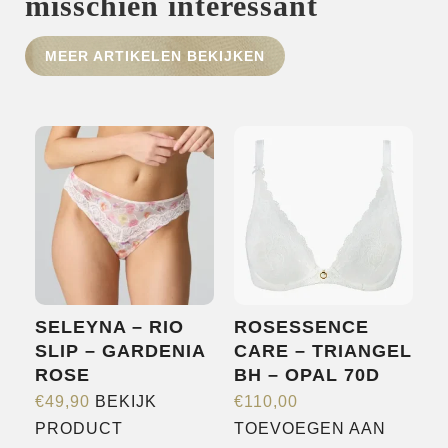
misschien interessant
HOME
MEER ARTIKELEN BEKIJKEN
SHOP
OVER ONS
MERKEN
NIEUWS
CONTACT
SELEYNA – RIO
ROSESSENCE
SLIP – GARDENIA
CARE – TRIANGEL
ROSE
BH – OPAL 70D
€
49,90
BEKIJK
€
110,00
Dit
PRODUCT
TOEVOEGEN AAN