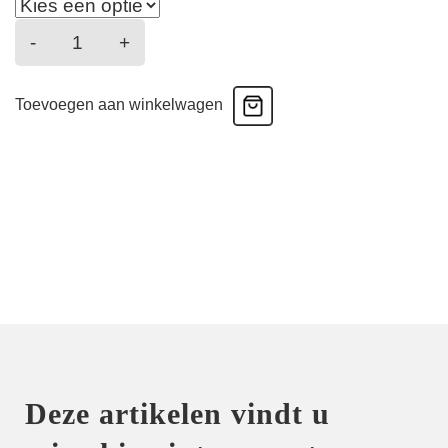
Crazy
-
+
in
Love
Toevoegen aan winkelwagen
-
Plunge
Bh
-
Warm
Pink
aantal
Deze artikelen vindt u