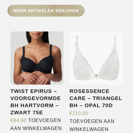
HOME
MEER ARTIKELEN BEKIJKEN
SHOP
OVER ONS
MERKEN
NIEUWS
CONTACT
TWIST EPIRUS –
ROSESSENCE
VOORGEVORMDE
CARE – TRIANGEL
BH HARTVORM –
BH – OPAL 70D
ZWART 75E
€
110,00
€
94,90
TOEVOEGEN
TOEVOEGEN AAN
AAN WINKELWAGEN
WINKELWAGEN