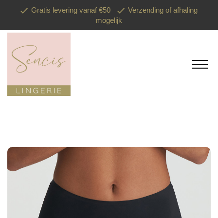
Gratis levering vanaf €50
Verzending of afhaling
mogelijk