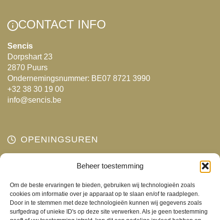
variaties.
variaties.
Deze
Deze
CONTACT INFO
optie
optie
kan
kan
Sencis
Dorpshart 23
gekozen
gekozen
2870 Puurs
worden
worden
Ondernemingsnummer: BE07 8721 3990
op
op
+32 38 30 19 00
de
de
info@sencis.be
productpagina
productpagina
OPENINGSUREN
Maandag
Beheer toestemming
Gesloten
Dinsdag
10:00 - 18:00
Om de beste ervaringen te bieden, gebruiken wij technologieën zoals
Woensdag
10:00 - 18:00
cookies om informatie over je apparaat op te slaan en/of te raadplegen.
Door in te stemmen met deze technologieën kunnen wij gegevens zoals
Donderdag
10:00 - 18:00
surfgedrag of unieke ID's op deze site verwerken. Als je geen toestemming