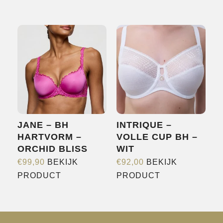
JANE – BH
INTRIQUE –
HARTVORM –
VOLLE CUP BH –
ORCHID BLISS
WIT
€
99,90
BEKIJK
€
92,00
BEKIJK
Dit
Dit
PRODUCT
PRODUCT
product
product
heeft
heeft
meerdere
meerdere