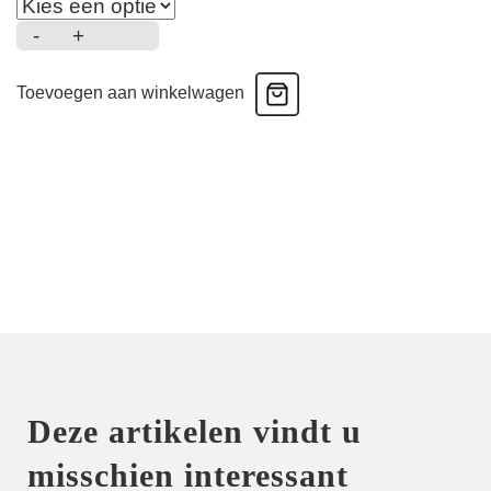
-
+
Color
Studio
Toevoegen aan winkelwagen
-
Taille
Slip
-
Zwart
aantal
Deze artikelen vindt u
misschien interessant