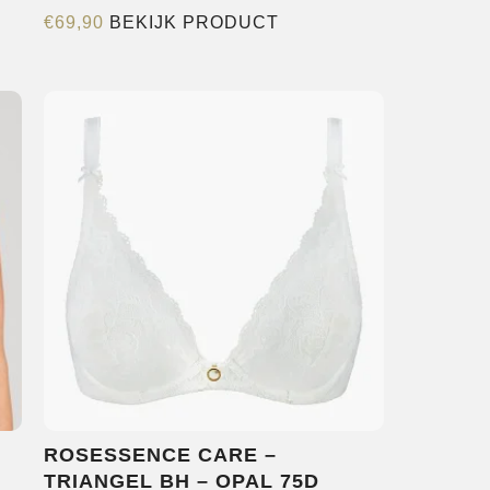
Dit
€
69,90
BEKIJK PRODUCT
product
heeft
e
meerdere
variaties.
Deze
optie
kan
gekozen
worden
op
de
agina
productpagina
N
ROSESSENCE CARE –
TRIANGEL BH – OPAL 75D