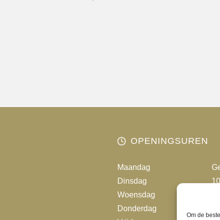
product
heeft
meerder
variaties.
Deze
optie
kan
gekozen
worden
op
OPENINGSUREN
de
productp
Maandag
Ge
Dinsdag
10
Woensdag
10
Donderdag
10
Om de beste 