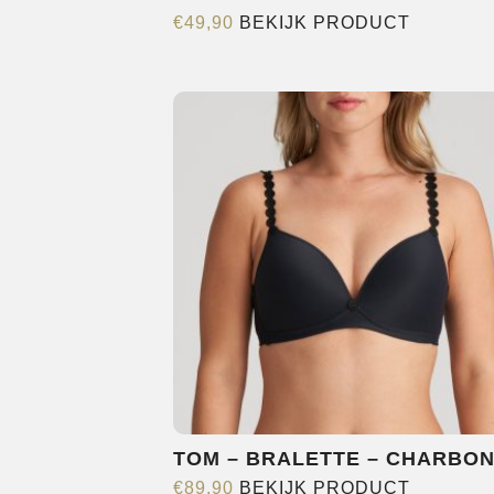
Dit
€
49,90
BEKIJK PRODUCT
product
heeft
meerder
variaties.
Deze
optie
kan
gekozen
worden
op
de
productp
TOM – BRALETTE – CHARBO
Dit
€
89,90
BEKIJK PRODUCT