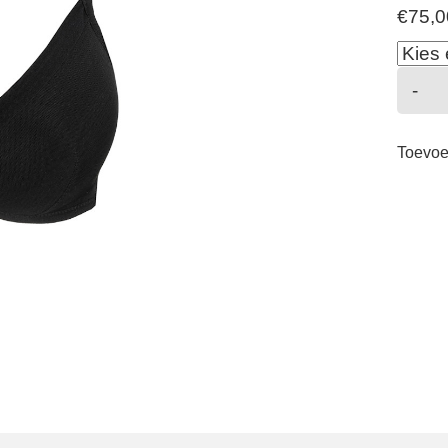
€
75,0
C
-
-
B
Toevoe
-
Z
a