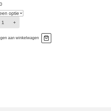
0
halmers
+
ralette
gen aan winkelwagen
wart
antal