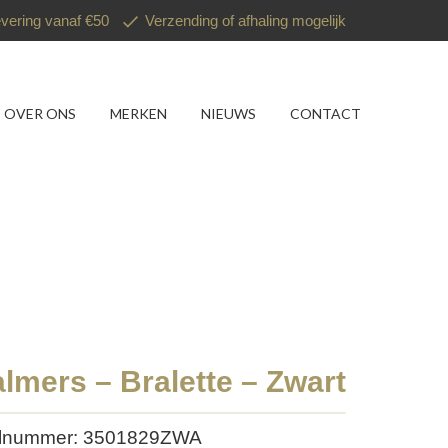
evering vanaf €50
Verzending of afhaling mogelijk
OVER ONS
MERKEN
NIEUWS
CONTACT
lmers – Bralette – Zwart
elnummer: 3501829ZWA