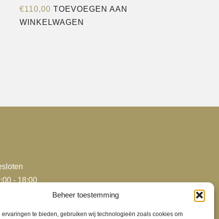
€
110,00
TOEVOEGEN AAN
WINKELWAGEN
e
agina
sloten
:00 - 18:00
:00 - 18:00
Beheer toestemming
:00 - 18:00
ervaringen te bieden, gebruiken wij technologieën zoals cookies om