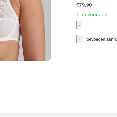
€
79,90
1 op voorraad
-
Cathia
+
-
Toevoegen aan 
Volle
Cup
Bh
-
Natuur
85C
aantal