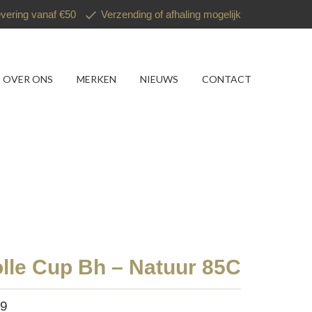
evering vanaf €50
Verzending of afhaling mogelijk
OVER ONS
MERKEN
NIEUWS
CONTACT
olle Cup Bh – Natuur 85C
49