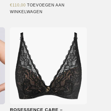
€
110,00
TOEVOEGEN AAN
WINKELWAGEN
e
agina
ROSESSENCE CARE –