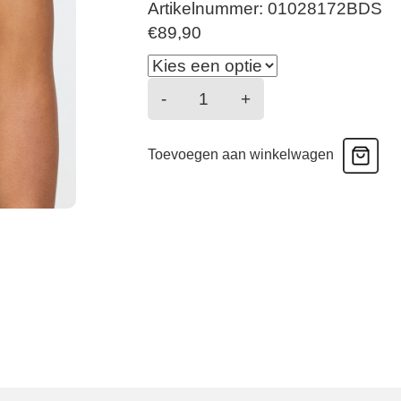
Artikelnummer: 01028172BDS
€
89,90
Cathia
-
+
-
Push
Toevoegen aan winkelwagen
Up
Bh
Uitneembare
Pads
-
Bois
de
Rose
aantal