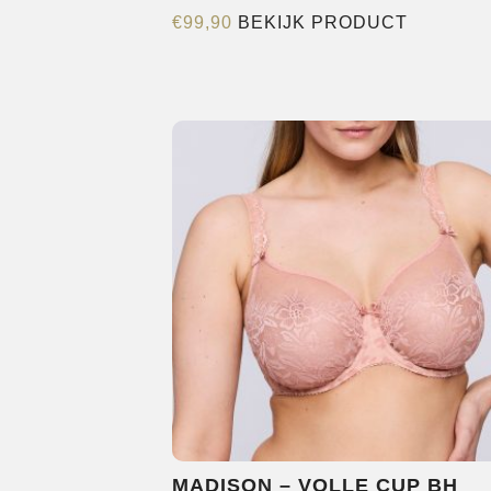
Dit
€
99,90
BEKIJK PRODUCT
product
heeft
meerder
variaties.
Deze
optie
kan
gekozen
worden
op
de
productp
MADISON – VOLLE CUP BH