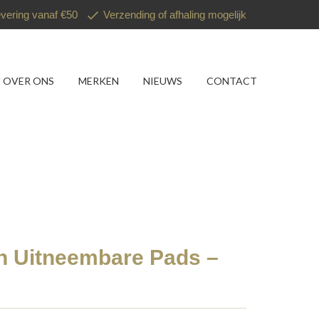
evering vanaf €50
Verzending of afhaling mogelijk
OVER ONS
MERKEN
NIEUWS
CONTACT
h Uitneembare Pads –