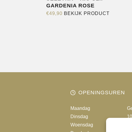
GARDENIA ROSE
Dit
€
49,90
BEKIJK PRODUCT
product
heeft
meerder
variaties.
Deze
optie
kan
gekozen
worden
op
OPENINGSUREN
de
productp
Maandag
Ge
Dinsdag
10
Woensdag
10