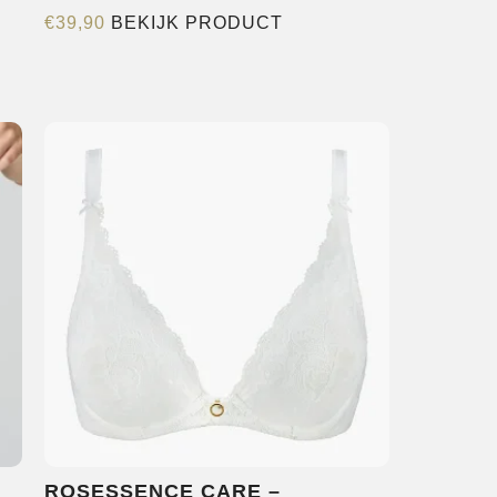
Dit
€
39,90
BEKIJK PRODUCT
product
heeft
meerdere
variaties.
Deze
optie
kan
gekozen
worden
op
de
productpagina
ROSESSENCE CARE –