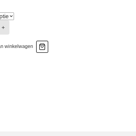
t
+
ge
an winkelwagen