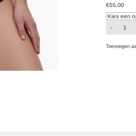
€
55,00
Cabare
-
Sauva
-
Toevoegen a
Slip
-
Zwart
aantal