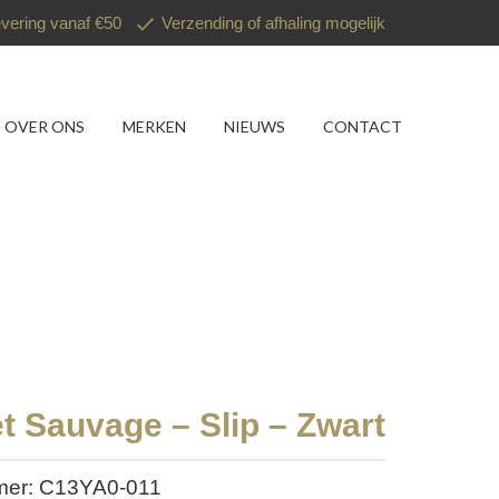
evering vanaf €50
Verzending of afhaling mogelijk
OVER ONS
MERKEN
NIEUWS
CONTACT
t Sauvage – Slip – Zwart
mer: C13YA0-011