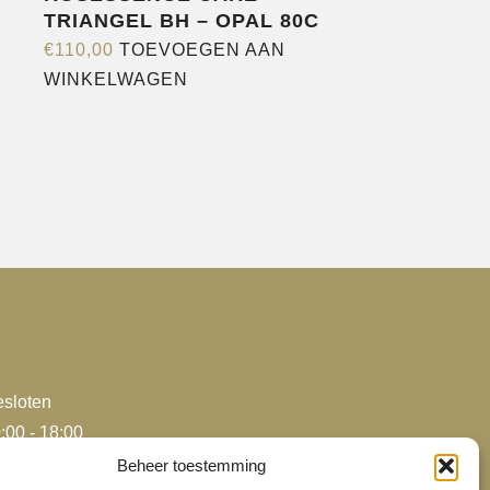
TRIANGEL BH – OPAL 80C
€
110,00
TOEVOEGEN AAN
WINKELWAGEN
e
agina
sloten
:00 - 18:00
:00 - 18:00
Beheer toestemming