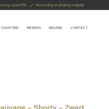
evering vanaf €50
Verzending of afhaling mogelijk
OVER ONS
MERKEN
NIEUWS
CONTACT
auvage – Shorty – Zwart