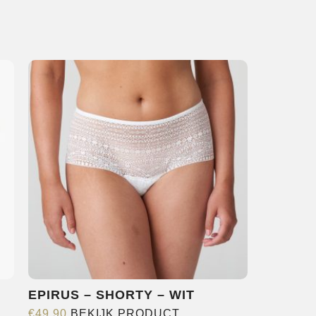
EPIRUS – SHORTY – WIT
Dit
€
49,90
BEKIJK PRODUCT