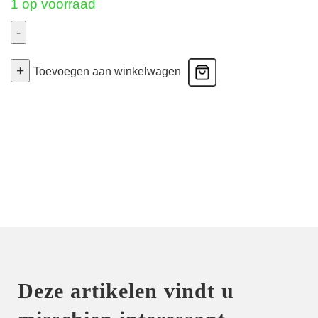
1 op voorraad
-
Cabaret
+
Sauvage
Toevoegen aan winkelwagen
-
Plunge
Bh
Gevuld
-
Zwart
75B
aantal
Deze artikelen vindt u