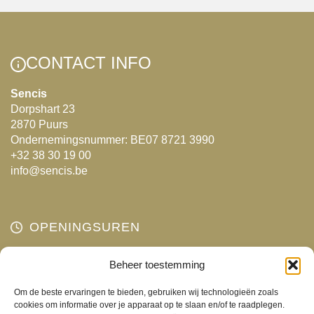
variaties.
Deze
optie
CONTACT INFO
kan
gekozen
Sencis
Dorpshart 23
worden
2870 Puurs
op
Ondernemingsnummer: BE07 8721 3990
de
+32 38 30 19 00
productpagina
info@sencis.be
OPENINGSUREN
Maandag
Beheer toestemming
Gesloten
Dinsdag
10:00 - 18:00
Om de beste ervaringen te bieden, gebruiken wij technologieën zoals
Woensdag
10:00 - 18:00
cookies om informatie over je apparaat op te slaan en/of te raadplegen.