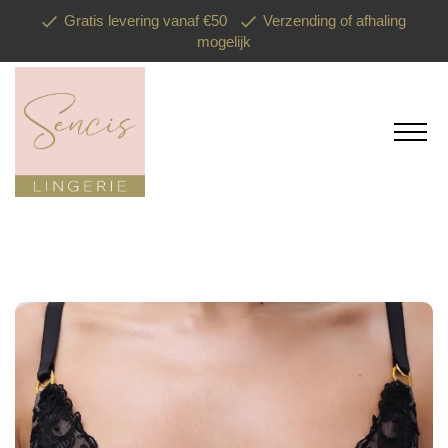
Gratis levering vanaf €50
Verzending of afhaling
mogelijk