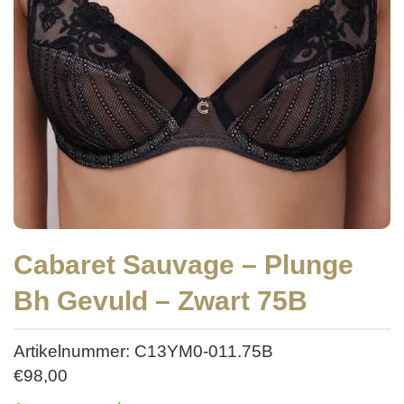
Cabaret Sauvage – Plunge
Bh Gevuld – Zwart 75B
Artikelnummer: C13YM0-011.75B
€
98,00