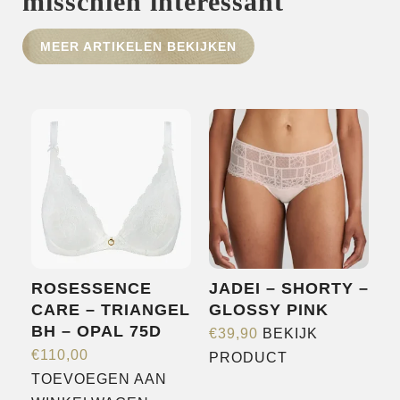
misschien interessant
HOME
MEER ARTIKELEN BEKIJKEN
SHOP
OVER ONS
MERKEN
NIEUWS
CONTACT
ROSESSENCE
JADEI – SHORTY –
CARE – TRIANGEL
GLOSSY PINK
BH – OPAL 75D
€
39,90
BEKIJK
Dit
€
110,00
PRODUCT
product
TOEVOEGEN AAN