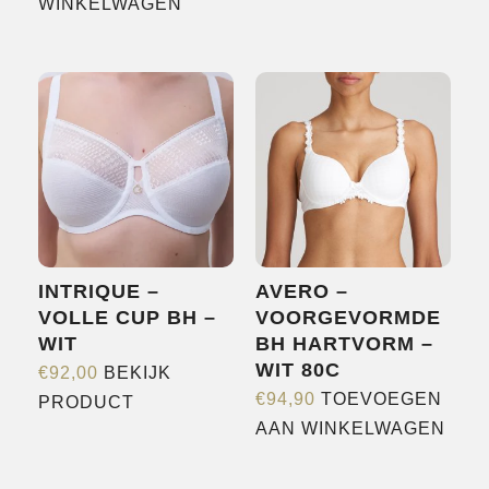
heeft
WINKELWAGEN
meerdere
variaties.
Deze
optie
kan
gekozen
worden
op
de
INTRIQUE –
AVERO –
productpagina
VOLLE CUP BH –
VOORGEVORMDE
WIT
BH HARTVORM –
WIT 80C
€
92,00
BEKIJK
Dit
€
94,90
TOEVOEGEN
PRODUCT
product
AAN WINKELWAGEN
heeft
meerdere