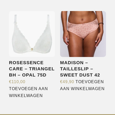
product
heeft
heeft
meerdere
meerdere
variaties.
variaties.
Deze
Deze
optie
optie
kan
kan
gekozen
gekozen
worden
worden
op
ROSESSENCE
MADISON –
op
de
CARE – TRIANGEL
TAILLESLIP –
de
productpagina
BH – OPAL 75D
SWEET DUST 42
productpagina
€
110,00
€
49,90
TOEVOEGEN
TOEVOEGEN AAN
AAN WINKELWAGEN
WINKELWAGEN