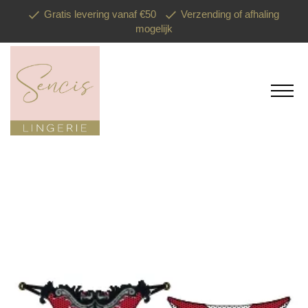
Gratis levering vanaf €50
Verzending of afhaling
mogelijk