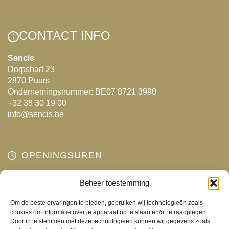
CONTACT INFO
Sencis
Dorpshart 23
2870 Puurs
Ondernemingsnummer: BE07 8721 3990
+32 38 30 19 00
info@sencis.be
OPENINGSUREN
Maandag
Beheer toestemming
Gesloten
Dinsdag
10:00 - 18:00
Om de beste ervaringen te bieden, gebruiken wij technologieën zoals
Woensdag
10:00 - 18:00
cookies om informatie over je apparaat op te slaan en/of te raadplegen.
Door in te stemmen met deze technologieën kunnen wij gegevens zoals
Donderdag
10:00 - 18:00