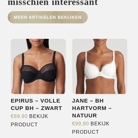
misschien interessant
HOME
MEER ARTIKELEN BEKIJKEN
SHOP
OVER ONS
MERKEN
NIEUWS
CONTACT
EPIRUS – VOLLE
JANE – BH
CUP BH – ZWART
HARTVORM –
NATUUR
€
89,90
BEKIJK
Dit
€
99,90
BEKIJK
PRODUCT
Dit
product
PRODUCT