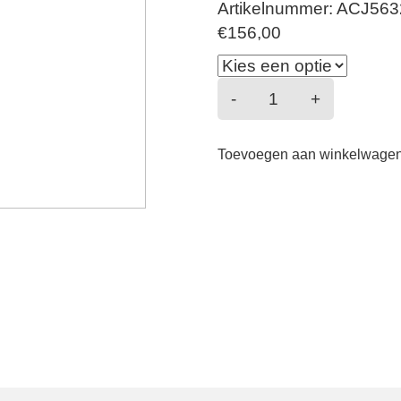
Artikelnummer: ACJ563
€
156,00
Bellissime
-
+
amour
-
Toevoegen aan winkelwage
Strapless
Bh
-
Nacre
aantal