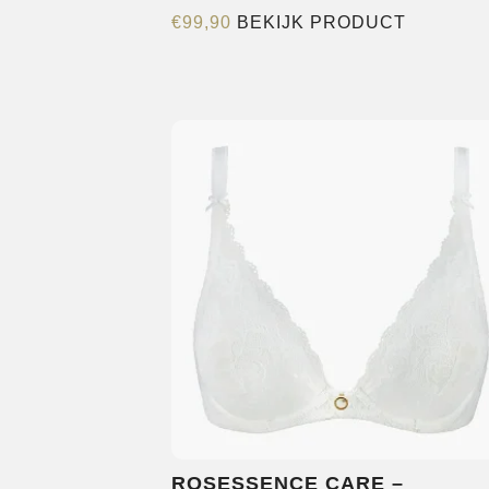
Dit
€
99,90
BEKIJK PRODUCT
product
heeft
meerder
variaties.
Deze
optie
kan
gekozen
worden
op
de
productp
ROSESSENCE CARE –