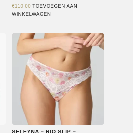
€
110,00
TOEVOEGEN AAN
WINKELWAGEN
e
agina
SELEYNA – RIO SLIP –