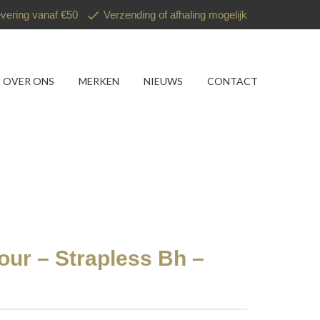
evering vanaf €50
Verzending of afhaling mogelijk
OVER ONS
MERKEN
NIEUWS
CONTACT
our – Strapless Bh –