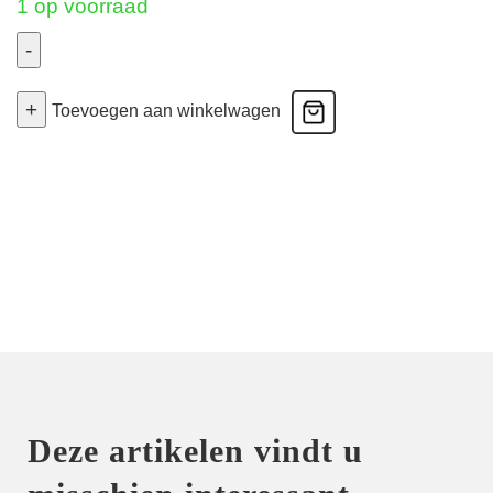
1 op voorraad
-
Basyl
+
-
Toevoegen aan winkelwagen
Volle
Cup
Spacer
Bh
-
Zwart
85C
aantal
Deze artikelen vindt u