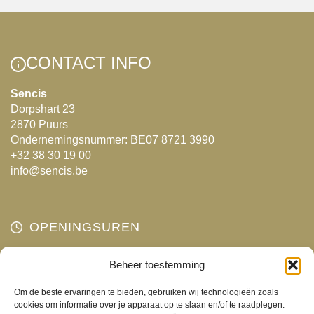
Deze
optie
kan
gekozen
CONTACT INFO
worden
Sencis
op
Dorpshart 23
de
2870 Puurs
productpagina
Ondernemingsnummer: BE07 8721 3990
+32 38 30 19 00
info@sencis.be
OPENINGSUREN
Maandag
Beheer toestemming
Gesloten
Dinsdag
10:00 - 18:00
Om de beste ervaringen te bieden, gebruiken wij technologieën zoals
Woensdag
10:00 - 18:00
cookies om informatie over je apparaat op te slaan en/of te raadplegen.