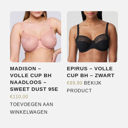
product
heeft
heeft
meerdere
meerdere
variaties.
variaties.
Deze
Deze
optie
optie
kan
kan
gekozen
gekozen
worden
worden
op
MADISON –
EPIRUS – VOLLE
op
de
VOLLE CUP BH
CUP BH – ZWART
de
productpagina
NAADLOOS –
€
89,90
BEKIJK
productpagina
SWEET DUST 95E
Dit
PRODUCT
€
110,00
product
TOEVOEGEN AAN
heeft
WINKELWAGEN
meerdere
variaties.