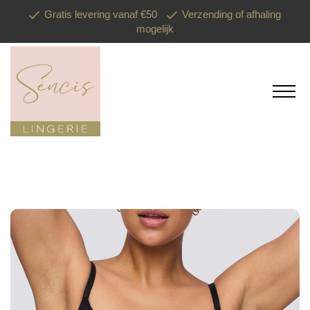
Gratis levering vanaf €50
Verzending of afhaling
mogelijk