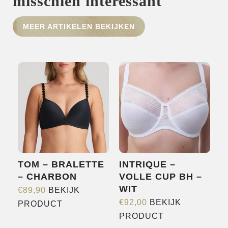
misschien interessant
HOME
MEER ARTIKELEN BEKIJKEN
SHOP
OVER ONS
MERKEN
NIEUWS
CONTACT
TOM – BRALETTE
INTRIQUE –
– CHARBON
VOLLE CUP BH –
WIT
€
89,90
BEKIJK
Dit
€
92,00
BEKIJK
PRODUCT
Dit
product
PRODUCT