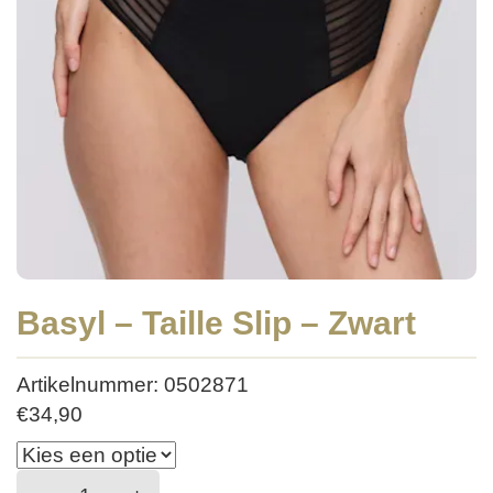
Basyl – Taille Slip – Zwart
Artikelnummer: 0502871
€
34,90
Basyl