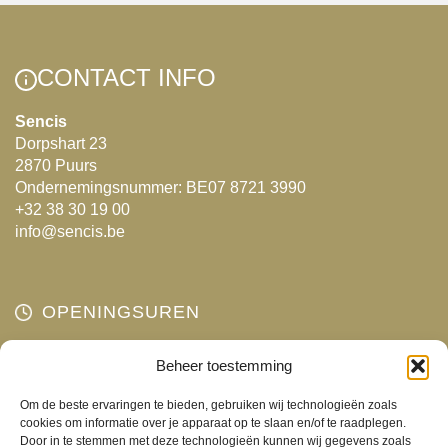
CONTACT INFO
Sencis
Dorpshart 23
2870 Puurs
Ondernemingsnummer: BE07 8721 3990
+32 38 30 19 00
info@sencis.be
OPENINGSUREN
Maandag
Beheer toestemming
Gesloten
Dinsdag
10:00 - 18:00
Om de beste ervaringen te bieden, gebruiken wij technologieën zoals
Woensdag
10:00 - 18:00
cookies om informatie over je apparaat op te slaan en/of te raadplegen.
Door in te stemmen met deze technologieën kunnen wij gegevens zoals