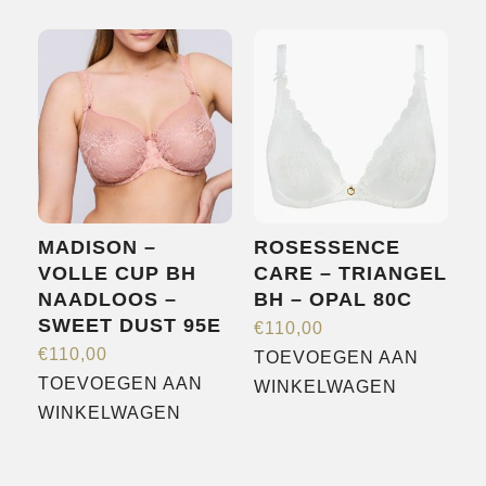
variaties.
Deze
optie
kan
gekozen
worden
op
de
MADISON –
ROSESSENCE
productpagina
VOLLE CUP BH
CARE – TRIANGEL
NAADLOOS –
BH – OPAL 80C
SWEET DUST 95E
€
110,00
€
110,00
TOEVOEGEN AAN
TOEVOEGEN AAN
WINKELWAGEN
WINKELWAGEN