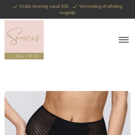
Gratis levering vanaf €50
Verzending of afhaling
mogelijk