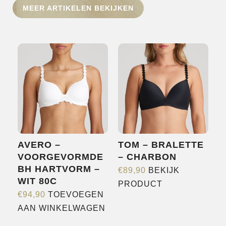
MEER ARTIKELEN BEKIJKEN
HOME
SHOP
OVER ONS
MERKEN
NIEUWS
CONTACT
AVERO –
TOM – BRALETTE
VOORGEVORMDE
– CHARBON
BH HARTVORM –
€
89,90
BEKIJK
WIT 80C
Dit
PRODUCT
€
94,90
TOEVOEGEN
product
AAN WINKELWAGEN
heeft
meerdere