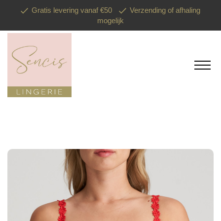
Gratis levering vanaf €50
Verzending of afhaling
mogelijk