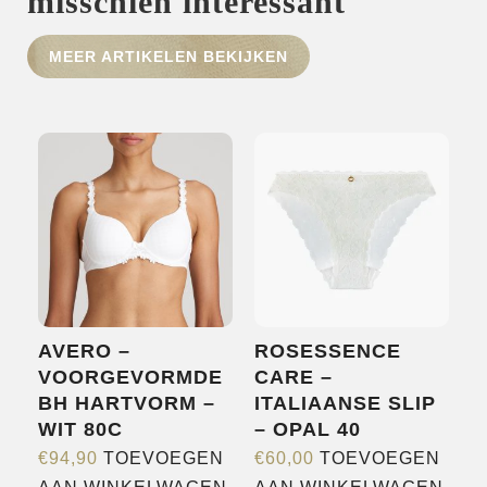
misschien interessant
MEER ARTIKELEN BEKIJKEN
HOME
SHOP
OVER ONS
MERKEN
NIEUWS
CONTACT
AVERO –
ROSESSENCE
VOORGEVORMDE
CARE –
BH HARTVORM –
ITALIAANSE SLIP
WIT 80C
– OPAL 40
€
94,90
TOEVOEGEN
€
60,00
TOEVOEGEN