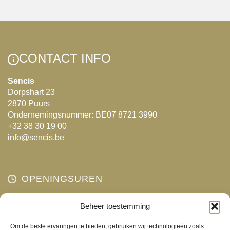
CONTACT INFO
Sencis
Dorpshart 23
2870 Puurs
Ondernemingsnummer: BE07 8721 3990
+32 38 30 19 00
info@sencis.be
OPENINGSUREN
Maandag
Beheer toestemming
Gesloten
Dinsdag
10:00 - 18:00
Om de beste ervaringen te bieden, gebruiken wij technologieën zoals