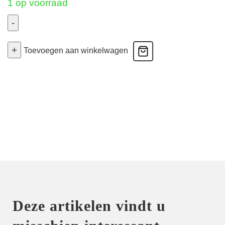
1 op voorraad
-
Avero
+
-
Toevoegen aan winkelwagen
Voorgevormde
Bh
Hartvorm
-
Scarlet
75C
aantal
Deze artikelen vindt u