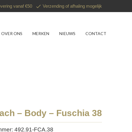
evering vanaf €50
Verzending of afhaling mogelijk
OVER ONS
MERKEN
NIEUWS
CONTACT
ach – Body – Fuschia 38
ummer: 492.91-FCA.38