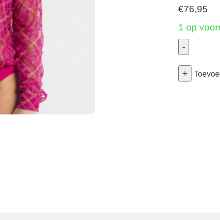
€
76,95
1 op voor
-
Albanac
+
-
Toevoe
Body
-
Fuschia
38
aantal