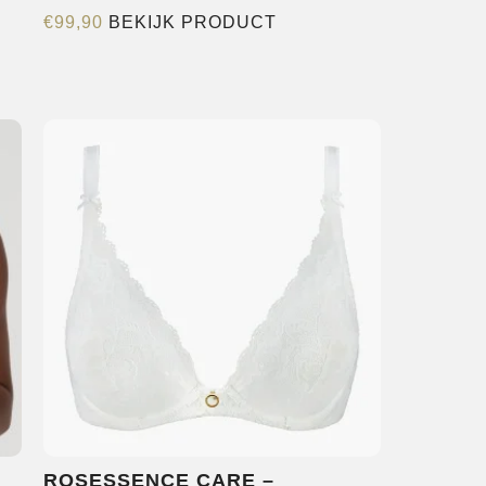
Dit
€
99,90
BEKIJK PRODUCT
product
heeft
meerdere
variaties.
Deze
optie
kan
gekozen
worden
op
de
productpagina
ROSESSENCE CARE –