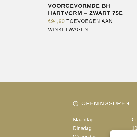
VOORGEVORMDE BH
HARTVORM – ZWART 75E
€
94,90
TOEVOEGEN AAN
WINKELWAGEN
OPENINGSUREN
Maandag
Ge
Dinsdag
10
Woensdag
10