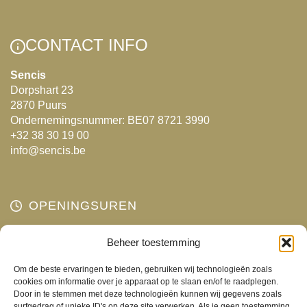
Deze
optie
kan
CONTACT INFO
gekozen
worden
Sencis
Dorpshart 23
op
2870 Puurs
de
Ondernemingsnummer: BE07 8721 3990
productpagina
+32 38 30 19 00
info@sencis.be
OPENINGSUREN
Maandag
Beheer toestemming
Gesloten
Dinsdag
10:00 - 18:00
Om de beste ervaringen te bieden, gebruiken wij technologieën zoals
Woensdag
10:00 - 18:00
cookies om informatie over je apparaat op te slaan en/of te raadplegen.
Door in te stemmen met deze technologieën kunnen wij gegevens zoals
Donderdag
10:00 - 18:00
surfgedrag of unieke ID's op deze site verwerken. Als je geen toestemming