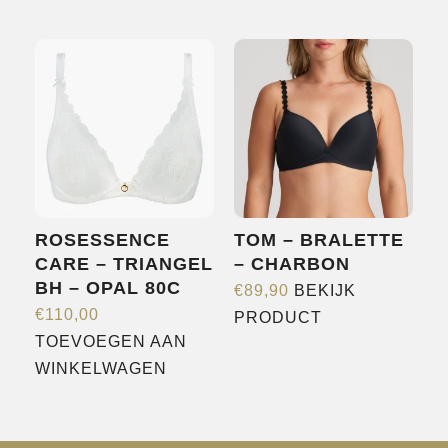
product
product
heeft
heeft
meerdere
meerdere
variaties.
variaties.
Deze
Deze
optie
optie
kan
kan
gekozen
gekozen
worden
worden
ROSESSENCE
TOM – BRALETTE
op
op
CARE – TRIANGEL
– CHARBON
de
de
BH – OPAL 80C
€
89,90
BEKIJK
productpagina
productpagina
Dit
€
110,00
PRODUCT
product
TOEVOEGEN AAN
heeft
WINKELWAGEN
meerdere
variaties.