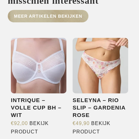
misschien interessant
HOME
MEER ARTIKELEN BEKIJKEN
SHOP
OVER ONS
MERKEN
NIEUWS
CONTACT
INTRIQUE –
SELEYNA – RIO
VOLLE CUP BH –
SLIP – GARDENIA
WIT
ROSE
€
92,00
BEKIJK
€
49,90
BEKIJK
Dit
Dit
PRODUCT
PRODUCT