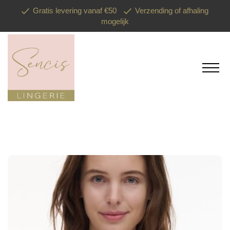
Gratis levering vanaf €50
Verzending of afhaling
mogelijk