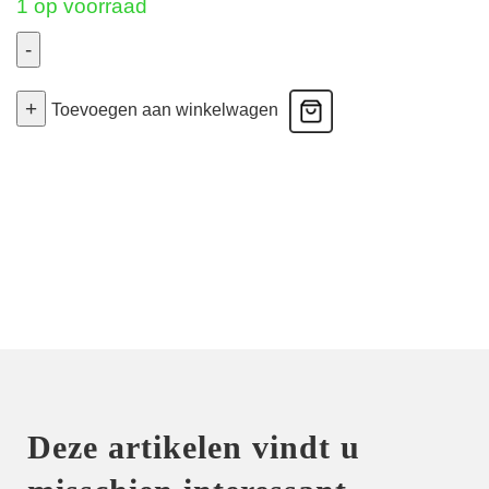
1 op voorraad
-
Ace
+
-
Toevoegen aan winkelwagen
Voorgevormde
Bh
-
Milk
75D
aantal
Deze artikelen vindt u