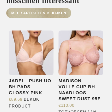
misschien interessant
MEER ARTIKELEN BEKIJKEN
HOME
SHOP
OVER ONS
MERKEN
NIEUWS
CONTACT
JADEI – PUSH UO
MADISON –
BH PADS –
VOLLE CUP BH
GLOSSY PINK
NAADLOOS –
SWEET DUST 95E
€
89,69
BEKIJK
Dit
€
110,00
PRODUCT