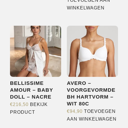
product
TOEVOEGEN AAN
heeft
WINKELWAGEN
meerdere
variaties.
Deze
optie
kan
gekozen
worden
op
de
BELLISSIME
AVERO –
productpagina
AMOUR – BABY
VOORGEVORMDE
DOLL – NACRE
BH HARTVORM –
WIT 80C
€
216,50
BEKIJK
Dit
€
94,90
TOEVOEGEN
PRODUCT
product
AAN WINKELWAGEN
heeft