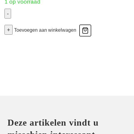
1 op voorraad
-
Ace
+
-
Toevoegen aan winkelwagen
Voorgevormde
Bh
-
Milk
75B
aantal
Deze artikelen vindt u