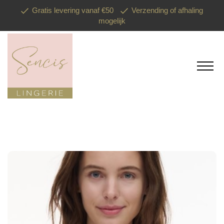
Gratis levering vanaf €50
Verzending of afhaling
mogelijk