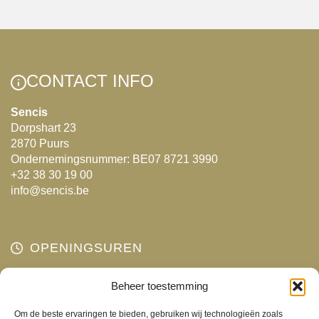
meerdere
variaties.
Deze
optie
CONTACT INFO
kan
gekozen
Sencis
Dorpshart 23
worden
2870 Puurs
op
Ondernemingsnummer: BE07 8721 3990
de
+32 38 30 19 00
productpagina
info@sencis.be
OPENINGSUREN
Maandag
Beheer toestemming
Gesloten
Dinsdag
10:00 - 18:00
Om de beste ervaringen te bieden, gebruiken wij technologieën zoals