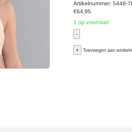
Artikelnummer: 5448-
€
64,95
1 op voorraad
-
Safina
+
-
Toevoegen aan winkel
Topcomfortbeha
-
Biscuit
100D
aantal