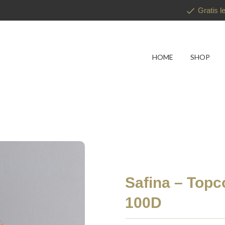
Gratis l
HOME
SHOP
Safina – Topc
100D