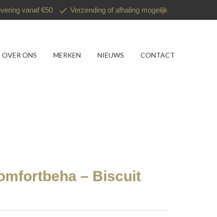
evering vanaf €50
Verzending of afhaling mogelijk
OVER ONS
MERKEN
NIEUWS
CONTACT
omfortbeha – Biscuit