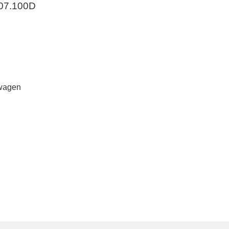
707.100D
wagen