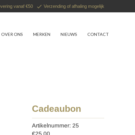
evering vanaf €50
Verzending of afhaling mogelijk
OVER ONS
MERKEN
NIEUWS
CONTACT
Cadeaubon
Artikelnummer: 25
€
25,00