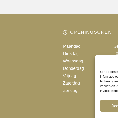
OPENINGSUREN
Maandag
Ge
Dinsdag
10
Woensdag
10
Donderdag
10
Om de beste 
Vrijdag
10
informatie o
technologieë
Zaterdag
10
verwerken. A
Zondag
Ge
invloed heb
Acc