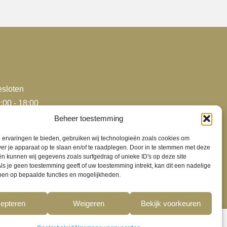
sloten
:00 - 18:00
:00 - 18:00
Beheer toestemming
:00 - 18:00
ervaringen te bieden, gebruiken wij technologieën zoals cookies om
:00 - 18:00
ver je apparaat op te slaan en/of te raadplegen. Door in te stemmen met deze
n kunnen wij gegevens zoals surfgedrag of unieke ID's op deze site
:00 - 17:00
ls je geen toestemming geeft of uw toestemming intrekt, kan dit een nadelige
sloten
ben op bepaalde functies en mogelijkheden.
epteren
Weigeren
Bekijk voorkeuren