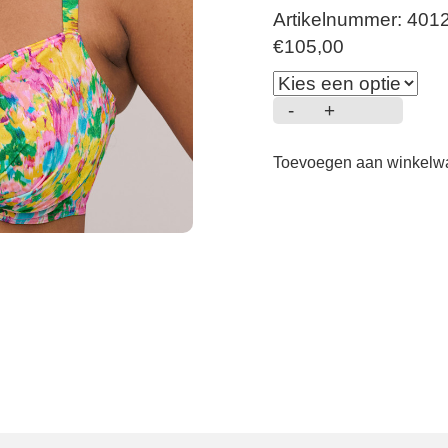
Artikelnummer: 401
€
105,00
-
+
Ubud
-
Toevoegen aan winkel
Bikini
Balconette
-
Sun
Glow
aantal