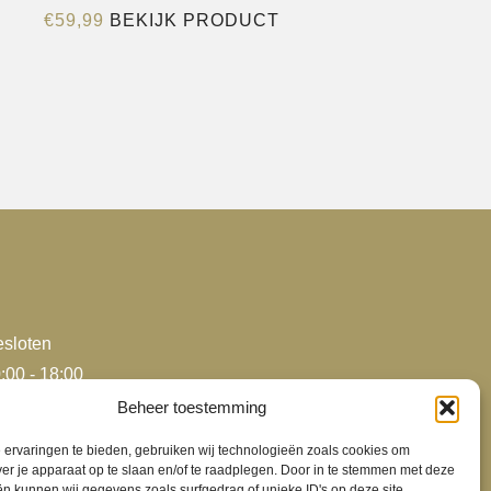
Dit
€
59,99
BEKIJK PRODUCT
product
heeft
e
meerdere
variaties.
Deze
optie
kan
gekozen
worden
op
de
sloten
agina
productpagina
:00 - 18:00
:00 - 18:00
Beheer toestemming
:00 - 18:00
ervaringen te bieden, gebruiken wij technologieën zoals cookies om
:00 - 18:00
ver je apparaat op te slaan en/of te raadplegen. Door in te stemmen met deze
n kunnen wij gegevens zoals surfgedrag of unieke ID's op deze site