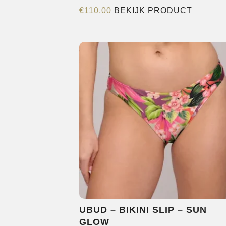
Dit
€
110,00
BEKIJK PRODUCT
product
heeft
meerde
variatie
Deze
optie
kan
gekoze
worden
op
de
product
UBUD – BIKINI SLIP – SUN
GLOW