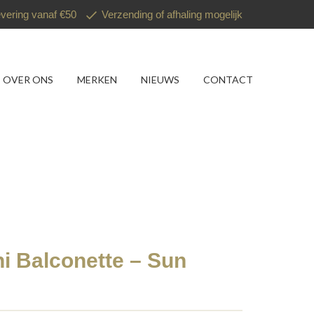
evering vanaf €50
Verzending of afhaling mogelijk
OVER ONS
MERKEN
NIEUWS
CONTACT
ni Balconette – Sun