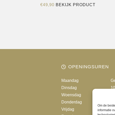
Dit
€
49,90
BEKIJK PRODUCT
product
heeft
meerder
variaties.
Deze
optie
kan
gekozen
worden
OPENINGSUREN
op
de
Maandag
Ge
productp
Dinsdag
10
Woensdag
10
Donderdag
10
Om de beste 
Vrijdag
10
informatie o
technologieë