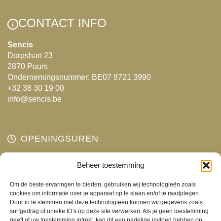
variaties.
optie
Deze
kan
CONTACT INFO
optie
gekozen
kan
Sencis
worden
Dorpshart 23
gekozen
op
2870 Puurs
worden
de
Ondernemingsnummer: BE07 8721 3990
op
productpagina
+32 38 30 19 00
de
info@sencis.be
productpagina
OPENINGSUREN
Maandag
Beheer toestemming
Gesloten
Dinsdag
10:00 - 18:00
Om de beste ervaringen te bieden, gebruiken wij technologieën zoals
Woensdag
10:00 - 18:00
cookies om informatie over je apparaat op te slaan en/of te raadplegen.
Door in te stemmen met deze technologieën kunnen wij gegevens zoals
Donderdag
10:00 - 18:00
surfgedrag of unieke ID's op deze site verwerken. Als je geen toestemming
Vrijdag
10:00 - 18:00
geeft of uw toestemming intrekt, kan dit een nadelige invloed hebben op