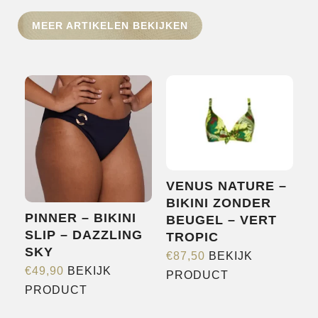
HOME
MEER ARTIKELEN BEKIJKEN
SHOP
OVER ONS
MERKEN
NIEUWS
CONTACT
VENUS NATURE –
BIKINI ZONDER
PINNER – BIKINI
BEUGEL – VERT
SLIP – DAZZLING
TROPIC
SKY
€
87,50
BEKIJK
€
49,90
BEKIJK
Dit
PRODUCT
Dit
PRODUCT
product
product
heeft