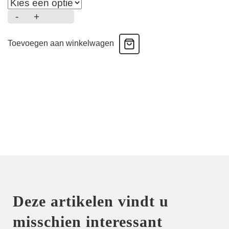
-
+
Triangle
Buckle
Toevoegen aan winkelwagen
Push
up
-
Bikini
-
Wildberry
aantal
Deze artikelen vindt u
misschien interessant