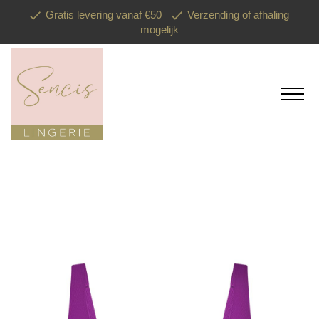
Gratis levering vanaf €50
Verzending of afhaling
mogelijk