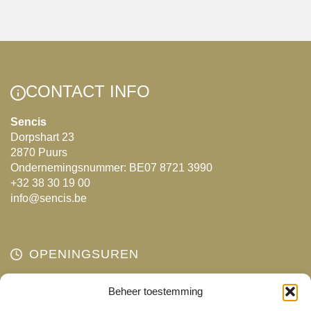
product
product
heeft
heeft
meerdere
meerdere
variaties.
variaties.
Deze
Deze
CONTACT INFO
optie
optie
kan
kan
Sencis
Dorpshart 23
gekozen
gekozen
2870 Puurs
worden
worden
Ondernemingsnummer: BE07 8721 3990
op
op
+32 38 30 19 00
de
de
info@sencis.be
productpagina
productpagina
OPENINGSUREN
Maandag
Beheer toestemming
Gesloten
Dinsdag
10:00 - 18:00