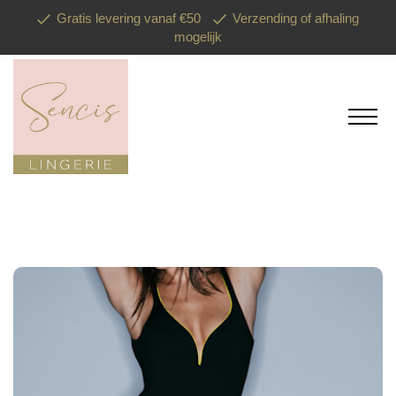
Gratis levering vanaf €50
Verzending of afhaling
mogelijk