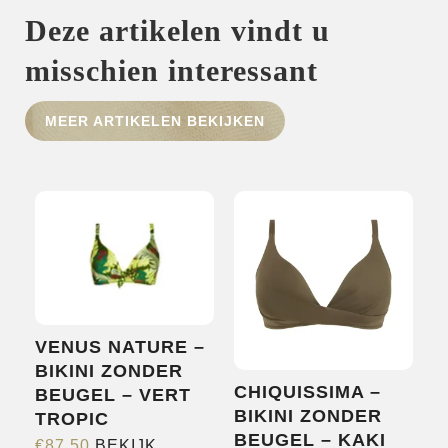
Deze artikelen vindt u
misschien interessant
HOME
SHOP
MEER ARTIKELEN BEKIJKEN
OVER ONS
MERKEN
NIEUWS
CONTACT
VENUS NATURE –
BIKINI ZONDER
CHIQUISSIMA –
BEUGEL – VERT
BIKINI ZONDER
TROPIC
BEUGEL – KAKI
€
87,50
BEKIJK