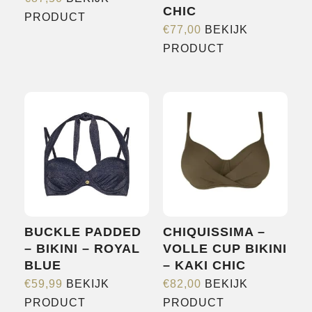
CHIC
Dit
PRODUCT
€
77,00
BEKIJK
product
Dit
PRODUCT
heeft
product
meerdere
heeft
variaties.
meerdere
Deze
variaties.
optie
Deze
kan
optie
gekozen
kan
worden
gekozen
op
worden
de
BUCKLE PADDED
CHIQUISSIMA –
op
productpagina
– BIKINI – ROYAL
VOLLE CUP BIKINI
de
BLUE
– KAKI CHIC
productpagina
€
59,99
BEKIJK
€
82,00
BEKIJK
Dit
Dit
PRODUCT
PRODUCT