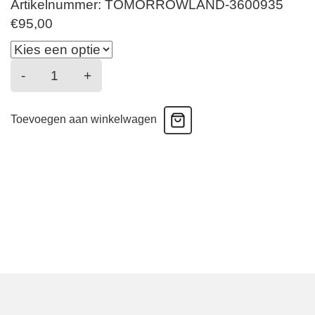
Artikelnummer: TOMORROWLAND-3600935
€
95,00
Greta
-
+
-
Badpak
Toevoegen aan winkelwagen
-
Zwart
aantal