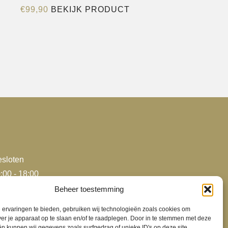
Dit
€
99,90
BEKIJK PRODUCT
product
heeft
e
meerdere
variaties.
Deze
optie
kan
gekozen
worden
op
de
sloten
agina
productpagina
:00 - 18:00
:00 - 18:00
Beheer toestemming
:00 - 18:00
ervaringen te bieden, gebruiken wij technologieën zoals cookies om
:00 - 18:00
ver je apparaat op te slaan en/of te raadplegen. Door in te stemmen met deze
n kunnen wij gegevens zoals surfgedrag of unieke ID's op deze site