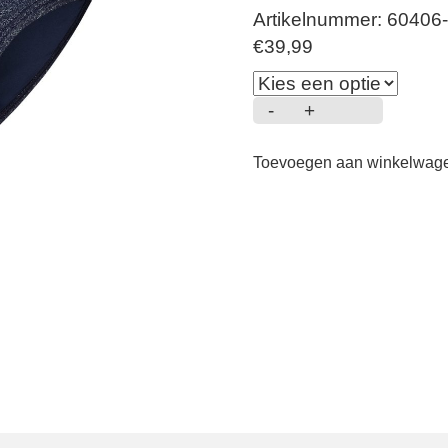
Artikelnummer: 60406
€
39,99
-
+
Buckle
padded
Toevoegen aan winkelwag
-
Bikini
Slip
-
royal
blue
aantal