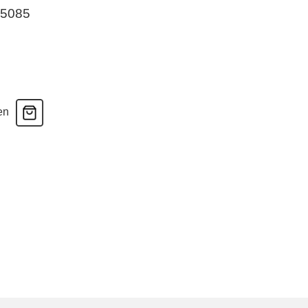
-5085
en