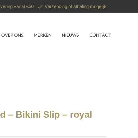
evering vanaf €50
Verzending of afhaling mogelijk
OVER ONS
MERKEN
NIEUWS
CONTACT
 – Bikini Slip – royal