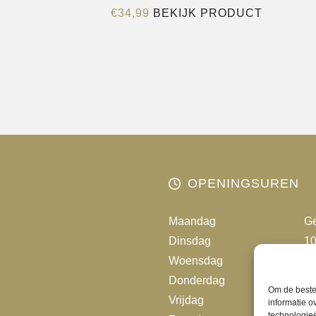
Dit
€
34,99
BEKIJK PRODUCT
product
heeft
meerder
variaties.
Deze
optie
kan
gekozen
worden
OPENINGSUREN
op
de
Maandag
Ge
productp
Dinsdag
10
Woensdag
10
Donderdag
10
Om de beste 
Vrijdag
10
informatie o
technologieë