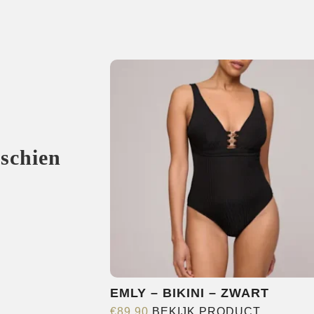
sschien
EMLY – BIKINI – ZWART
Dit
€
89,90
BEKIJK PRODUCT