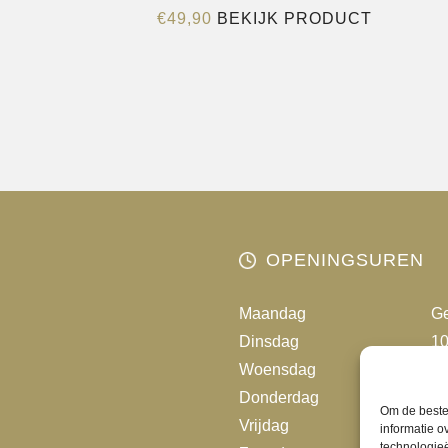
Dit
€
49,90
BEKIJK PRODUCT
product
heeft
meerder
variaties.
Deze
optie
kan
gekozen
worden
OPENINGSUREN
op
de
Maandag
Ge
productp
Dinsdag
10
Woensdag
10
Donderdag
10
Om de beste 
Vrijdag
10
informatie o
technologieë