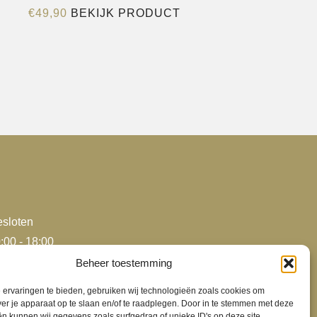
Dit
€
49,90
BEKIJK PRODUCT
product
heeft
e
meerdere
variaties.
Deze
optie
kan
gekozen
worden
op
de
sloten
agina
productpagina
:00 - 18:00
:00 - 18:00
Beheer toestemming
:00 - 18:00
ervaringen te bieden, gebruiken wij technologieën zoals cookies om
:00 - 18:00
ver je apparaat op te slaan en/of te raadplegen. Door in te stemmen met deze
n kunnen wij gegevens zoals surfgedrag of unieke ID's op deze site