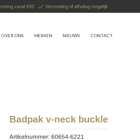
evering vanaf €50
Verzending of afhaling mogelijk
OVER ONS
MERKEN
NIEUWS
CONTACT
Badpak v-neck buckle
Artikelnummer: 60654-6221