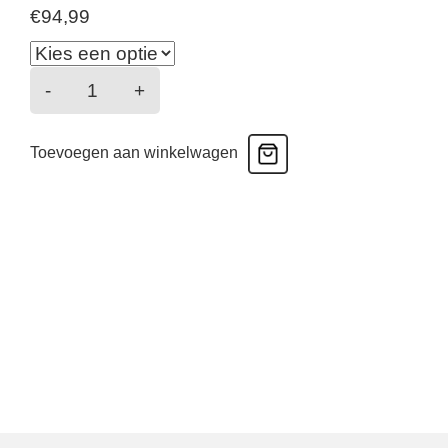
€
94,99
Badpak
-
+
v-
neck
Toevoegen aan winkelwagen
buckle
aantal