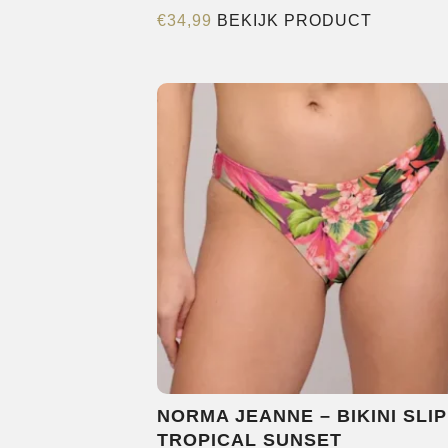
Dit
€
34,99
BEKIJK PRODUCT
product
heeft
meerder
variaties.
Deze
optie
kan
gekozen
worden
op
de
productp
NORMA JEANNE – BIKINI SLIP
TROPICAL SUNSET