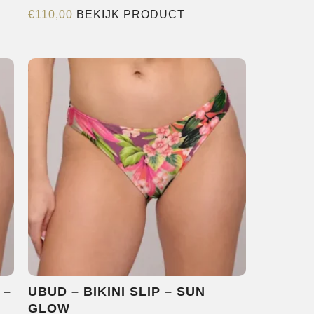
Dit
€
110,00
BEKIJK PRODUCT
product
heeft
e
meerdere
variaties.
Deze
optie
kan
gekozen
worden
op
de
agina
productpagina
 –
UBUD – BIKINI SLIP – SUN
GLOW