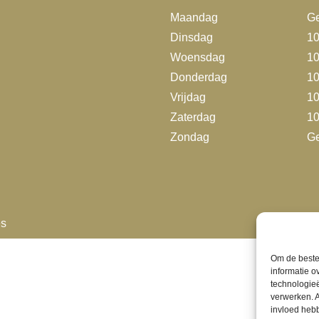
Maandag
Ge
Dinsdag
10
Woensdag
10
Donderdag
10
Vrijdag
10
Zaterdag
10
Zondag
Ge
es
Ho
Om de beste 
informatie o
technologieë
verwerken. A
invloed heb