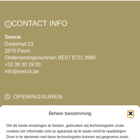
HOME
CONTACT INFO
SHOP
OVER ONS
Sencis
Dorpshart 23
MERKEN
2870 Puurs
NIEUWS
Ondernemingsnummer: BE07 8721 3990
+32 38 30 19 00
CONTACT
info@sencis.be
OPENINGSUREN
Maandag
Beheer toestemming
Gesloten
Dinsdag
10:00 - 18:00
Om de beste ervaringen te bieden, gebruiken wij technologieën zoals
Woensdag
10:00 - 18:00
cookies om informatie over je apparaat op te slaan en/of te raadplegen.
Door in te stemmen met deze technologieën kunnen wij gegevens zoals
Donderdag
10:00 - 18:00