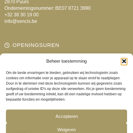
2870 Puurs
Ondernemingsnummer: BE07 8721 3990
+32 38 30 19 00
info@sencis.be
OPENINGSUREN
Beheer toestemming
Maandag
Gesloten
Dinsdag
10:00 - 18:00
Om de beste ervaringen te bieden, gebruiken wij technologieën zoals
Woensdag
10:00 - 18:00
cookies om informatie over je apparaat op te slaan en/of te raadplegen.
Door in te stemmen met deze technologieën kunnen wij gegevens zoals
Donderdag
10:00 - 18:00
surfgedrag of unieke ID's op deze site verwerken. Als je geen toestemming
Vrijdag
10:00 - 18:00
geeft of uw toestemming intrekt, kan dit een nadelige invloed hebben op
bepaalde functies en mogelijkheden.
Zaterdag
10:00 - 17:00
Zondag
Gesloten
Accepteren
Weigeren