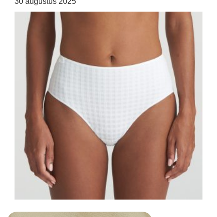
30 augustus 2025
HOME
SHOP
OVER ONS
MERKEN
NIEUWS
CONTACT