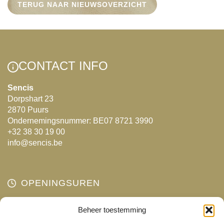
TERUG NAAR NIEUWSOVERZICHT
CONTACT INFO
Sencis
Dorpshart 23
2870 Puurs
Ondernemingsnummer: BE07 8721 3990
+32 38 30 19 00
info@sencis.be
OPENINGSUREN
Beheer toestemming
Maandag
Gesloten
Dinsdag
10:00 - 18:00