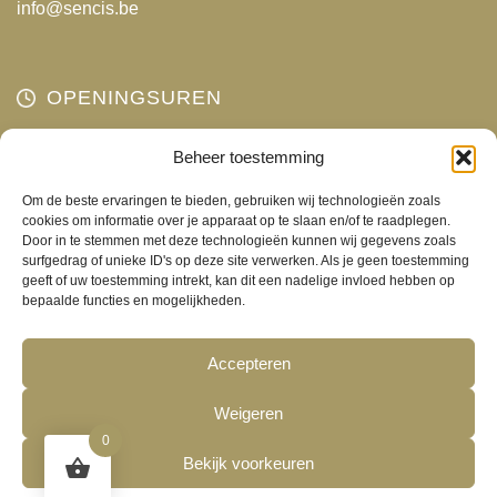
info@sencis.be
OPENINGSUREN
Maandag
Gesloten
Beheer toestemming
Dinsdag
10:00 - 18:00
Om de beste ervaringen te bieden, gebruiken wij technologieën zoals
Woensdag
10:00 - 18:00
cookies om informatie over je apparaat op te slaan en/of te raadplegen.
Door in te stemmen met deze technologieën kunnen wij gegevens zoals
Donderdag
10:00 - 18:00
surfgedrag of unieke ID's op deze site verwerken. Als je geen toestemming
Vrijdag
10:00 - 18:00
geeft of uw toestemming intrekt, kan dit een nadelige invloed hebben op
bepaalde functies en mogelijkheden.
Zaterdag
10:00 - 17:00
Zondag
Gesloten
Accepteren
Weigeren
0
Bekijk voorkeuren
©2026
Sencis
-
Algemene voorwaarden
-
Cookies