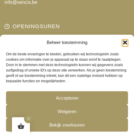
info@sencis.be
OPENINGSUREN
Maandag
Gesloten
Beheer toestemming
Dinsdag
10:00 - 18:00
Om de beste ervaringen te bieden, gebruiken wij technologieën zoals
Woensdag
10:00 - 18:00
cookies om informatie over je apparaat op te slaan en/of te raadplegen.
Door in te stemmen met deze technologieën kunnen wij gegevens zoals
Donderdag
10:00 - 18:00
surfgedrag of unieke ID's op deze site verwerken. Als je geen toestemming
Vrijdag
10:00 - 18:00
geeft of uw toestemming intrekt, kan dit een nadelige invloed hebben op
bepaalde functies en mogelijkheden.
Zaterdag
10:00 - 17:00
Zondag
Gesloten
Accepteren
Weigeren
0
Bekijk voorkeuren
©2026
Sencis
-
Algemene voorwaarden
-
Cookies